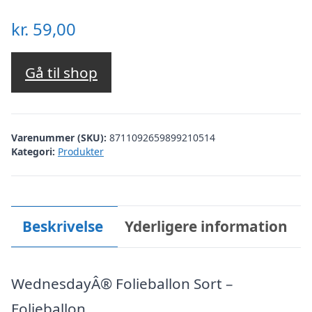
kr.
59,00
Gå til shop
Varenummer (SKU):
8711092659899210514
Kategori:
Produkter
Beskrivelse
Yderligere information
WednesdayÂ® Folieballon Sort –
Folieballon