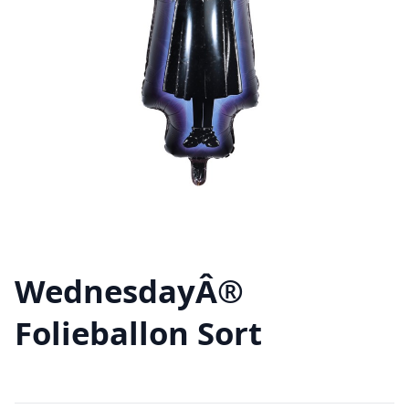
WednesdayÂ®
Folieballon Sort