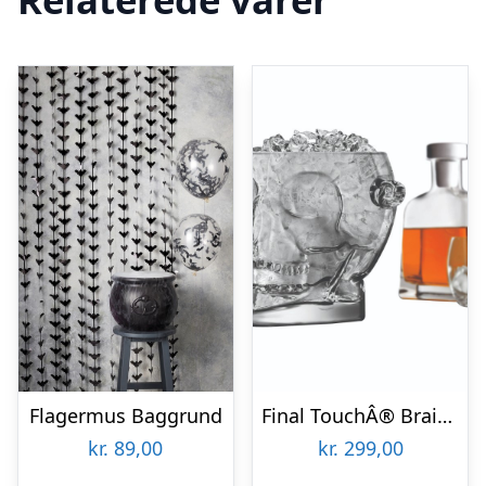
Flagermus Baggrund
Final TouchÂ® Brain Freeze Kranie Isspand
kr.
89,00
kr.
299,00