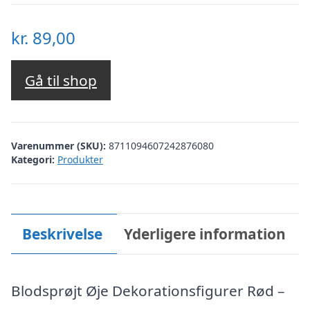
kr.
89,00
Gå til shop
Varenummer (SKU):
8711094607242876080
Kategori:
Produkter
Beskrivelse
Yderligere information
Blodsprøjt Øje Dekorationsfigurer Rød –