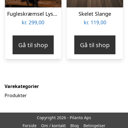
Fugleskræmsel Lysende
Skelet Slange
kr.
299,00
kr.
119,00
Gå til shop
Gå til shop
Varekategorier
Produkter
Copyright 2026 - Pilanto Aps
Forside
Om / kontakt
Blog
Betingelser