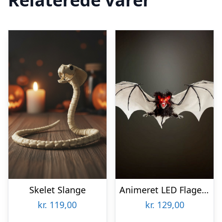
Skelet Slange
Animeret LED Flagermus
kr.
119,00
kr.
129,00