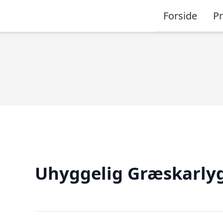
Forside
P
Uhyggelig Græskarly