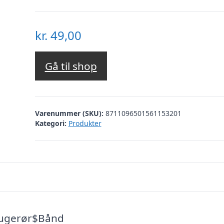
kr.
49,00
Gå til shop
Varenummer (SKU):
8711096501561153201
Kategori:
Produkter
$Sugerør$Bånd