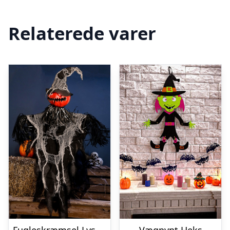
Relaterede varer
Fugleskræmsel Lysende
Vægpynt Heks