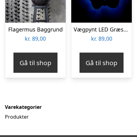
Flagermus Baggrund
Vægpynt LED Græskar
kr.
89,00
kr.
89,00
Gå til shop
Gå til shop
Varekategorier
Produkter