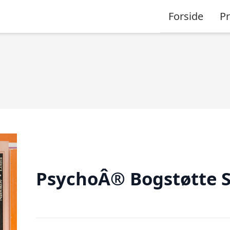
Forside
P
PsychoÂ® Bogstøtte S