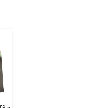
Troldmandslærling Festposer