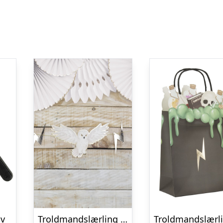
iv
Troldmandslærling Guirlande