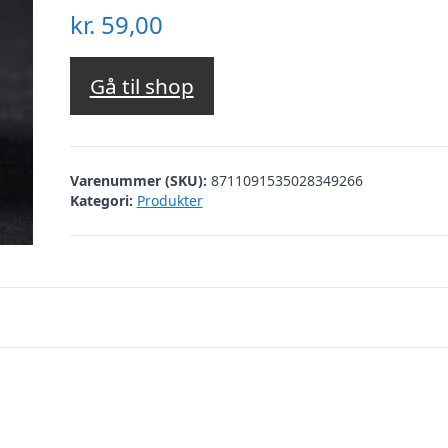
kr.
59,00
Gå til shop
Varenummer (SKU):
8711091535028349266
Kategori:
Produkter