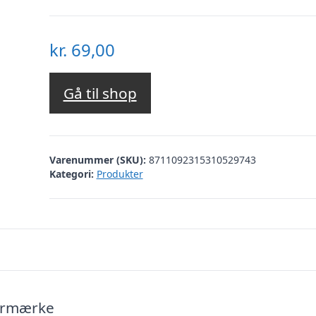
kr.
69,00
Gå til shop
Varenummer (SKU):
8711092315310529743
Kategori:
Produkter
termærke