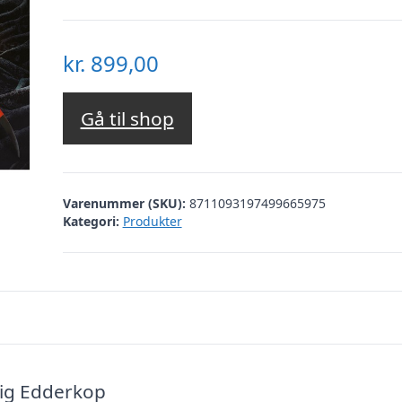
kr.
899,00
Gå til shop
Varenummer (SKU):
8711093197499665975
Kategori:
Produkter
ig Edderkop