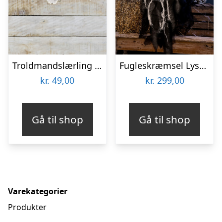
Troldmandslærling Guirlande
Fugleskræmsel Lysende
kr.
49,00
kr.
299,00
Gå til shop
Gå til shop
Varekategorier
Produkter