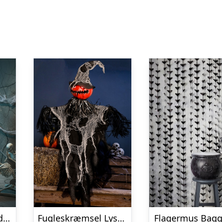
Kæmpe Skelet Med Lyd 240 cm
Fugleskræmsel Lysende
Flagermus Bag