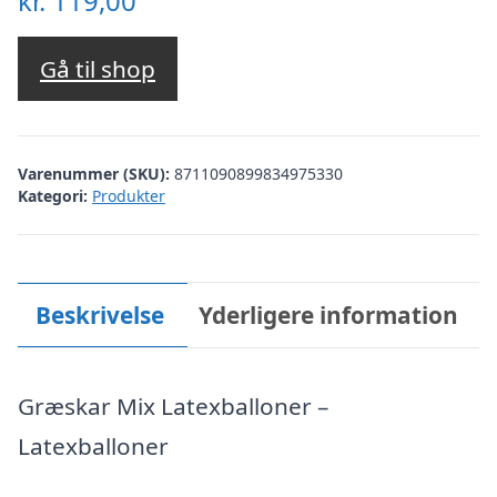
kr.
119,00
Gå til shop
Varenummer (SKU):
8711090899834975330
Kategori:
Produkter
Beskrivelse
Yderligere information
Græskar Mix Latexballoner –
Latexballoner