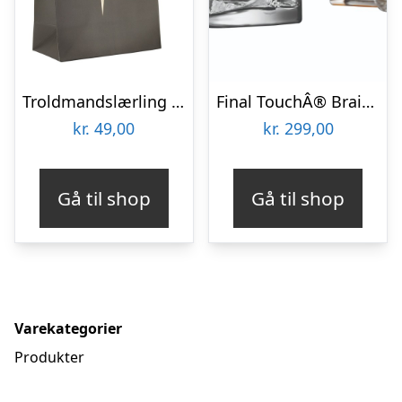
Troldmandslærling Festposer
Final TouchÂ® Brain Freeze Kranie Isspand
kr.
49,00
kr.
299,00
Gå til shop
Gå til shop
Varekategorier
Produkter