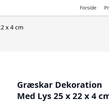
Forside
P
2 x 4 cm
Græskar Dekoration
Med Lys 25 x 22 x 4 c