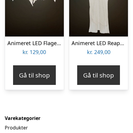
Animeret LED Flagermus
Animeret LED Reaper Hvid
kr.
129,00
kr.
249,00
Gå til shop
Gå til shop
Varekategorier
Produkter