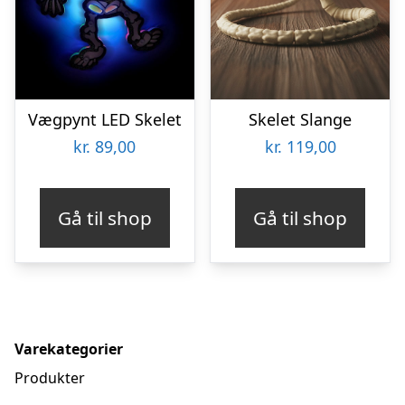
Vægpynt LED Skelet
Skelet Slange
kr.
89,00
kr.
119,00
Gå til shop
Gå til shop
Varekategorier
Produkter