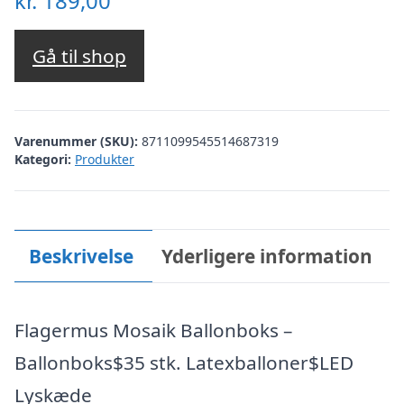
kr.
189,00
Gå til shop
Varenummer (SKU):
8711099545514687319
Kategori:
Produkter
Beskrivelse
Yderligere information
Flagermus Mosaik Ballonboks –
Ballonboks$35 stk. Latexballoner$LED
Lyskæde