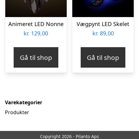
Animeret LED Nonne
Vægpynt LED Skelet
kr.
129,00
kr.
89,00
Gå til shop
Gå til shop
Varekategorier
Produkter
Copyright 2026 - Pilanto Aps