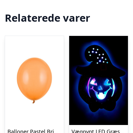
Relaterede varer
Balloner Pastel Bright Orange
Vægpynt LED Græskar