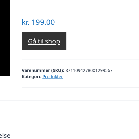
kr.
199,00
Gå til shop
Varenummer (SKU):
8711094278001299567
Kategori:
Produkter
else